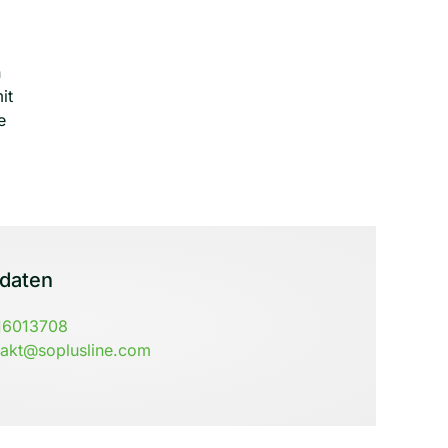
h
it
e
tdaten
16013708
takt@soplusline.com