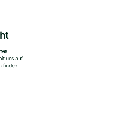
ht
ches
it uns auf
 finden.
(
M
e
h
r
f
a
c
h
a