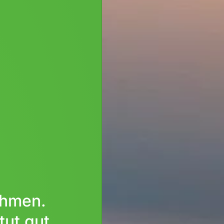
ehmen.
tut gut.